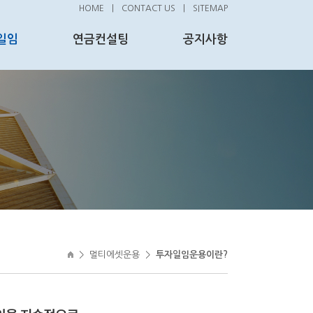
HOME
|
CONTACT US
|
SITEMAP
일임
연금컨설팅
공지사항
>
멀티에셋운용
>
투자일임운용이란?