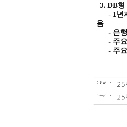
3. DB
- 1년
음
- 은행권
- 주요
- 주요
이전글
25
다음글
25