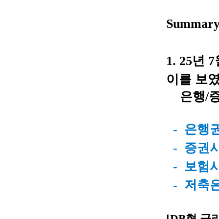
Summar
1. 25
년
7
이를 보였
은행/증
-
은행권 
-
증권사
- 보험
사
- 저축은
[DB형
금