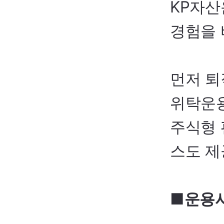
KP
자산
경험을 
먼저 퇴
위탁운
주식형 
스도 제
■운용사