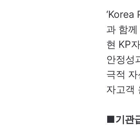
‘
Korea
과 함께
현
KP
자
안정성과
극적 자
자고객 
■기관급