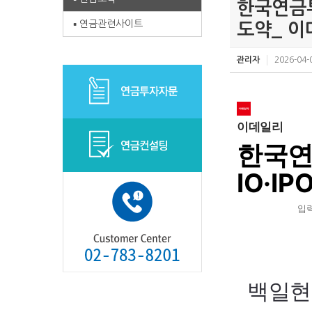
한국연금투
연금관련사이트
도약_ 이
관리자
2026-04-
이데일리
한국연
IO·I
입
SN
보
내
기
백일현