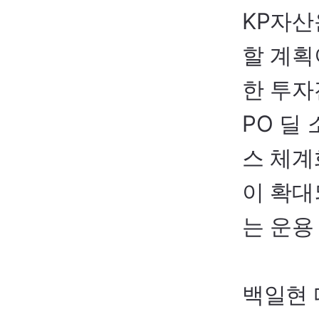
KP
자산
할 계획
한 투자
PO
딜 
스 체계
이 확대
는 운용
백일현 