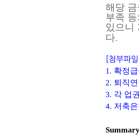
해당 
부족 등
있으니
다.
[
첨부파일
1.
확정급
2.
퇴직연
3.
각 업
4.
저축은
Summar