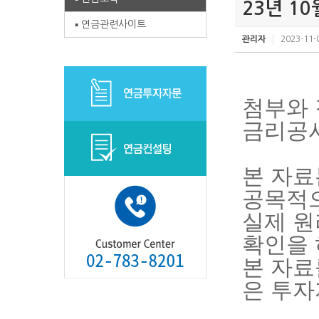
23년 1
연금관련사이트
관리자
2023-11-
첨부와 
금리공시
본 자료
공목적
실제 
확인을 
본 자료
은 투자