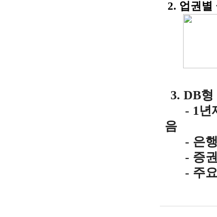
2. 업권별
3. DB
- 1년
음
- 은행권
- 증
- 주요