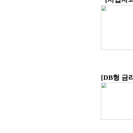
[DB형
금