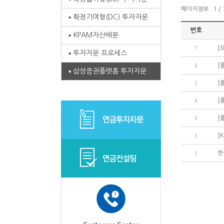
페이지정보 : 1 / 
확정기여형(DC) 투자자문
번호
KPAM자산배분
7
[
투자자문 프로세스
6
[
삼성증권플랫폼 투자자문
5
[
4
[
3
[
2
[
1
한